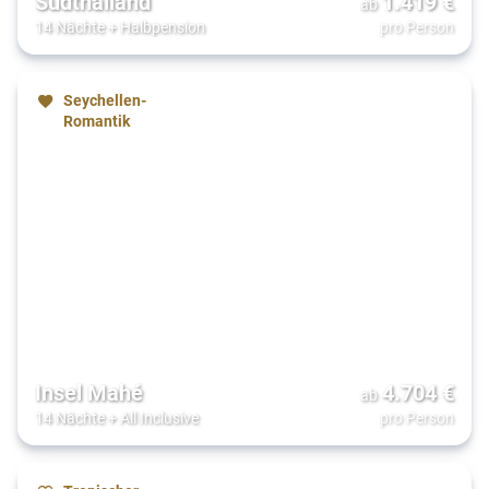
Südthailand
1.419
€
ab
14 Nächte
+
Halbpension
pro Person
Seychellen-
Romantik
Insel Mahé
4.704
€
ab
14 Nächte
+
All Inclusive
pro Person