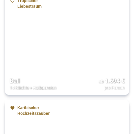
Tropischer
Liebestraum
Bali
1.694
€
ab
14 Nächte
+
Halbpension
pro Person
Karibischer
Hochzeitszauber