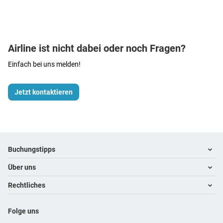
Airline ist nicht dabei oder noch Fragen?
Einfach bei uns melden!
Jetzt kontaktieren
Footer
Footer navigation
Buchungstipps
Über uns
Warum im Reisebüro buchen
Hoteltipps
Rechtliches
Kontakt
Reisewelten
Über uns
Impressum
Folge uns
Karriere
Datenschutz