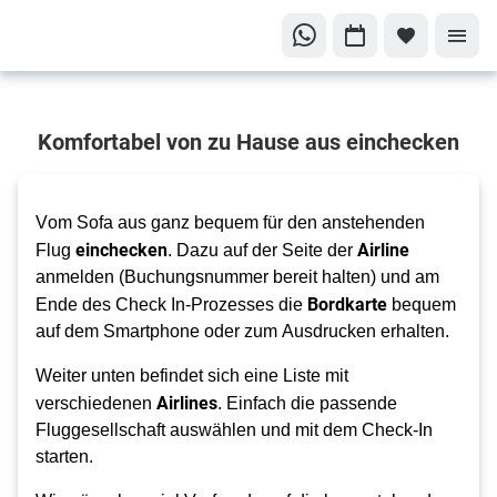
Sorgenfrei
Komfortabel von zu Hause aus einchecken
in den
Urlaub
starten
Vom Sofa aus 
ganz bequem
 für den anstehenden 
Online
einchecken
Airline
Flug 
. Dazu auf der Seite der 
Check-
anmelden (Buchungsnummer 
bereit halten
) und am 
In
Bordkarte
Ende des Check In-Prozesses die 
 bequem 
auf dem Smartphone oder zum Ausdrucken erhalten. 
Weiter unten befindet sich eine Liste mit 
Airlines
verschiedenen 
. Einfach die passende 
Fluggesellschaft auswählen und mit dem Check-In 
starten.