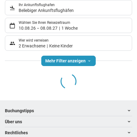
Ihr Ankunftsflughafen
Beliebiger Ankunftsflughäfen
Wählen Sie Ihren Reisezeitraum
10.08.26
–
08.08.27
1 Woche
Wer wird verreisen
2 Erwachsene
Keine Kinder
Mehr Filter anzeigen
Footer
Footer navigation
Buchungstipps
Über uns
Warum im Reisebüro buchen
Hoteltipps
Rechtliches
Kontakt