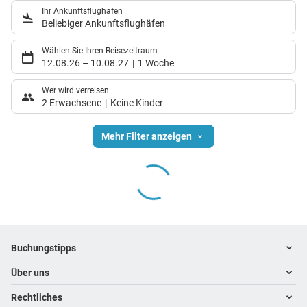
Ihr Ankunftsflughafen
Beliebiger Ankunftsflughäfen
Wählen Sie Ihren Reisezeitraum
12.08.26
–
10.08.27
1 Woche
Wer wird verreisen
2 Erwachsene
Keine Kinder
Mehr Filter anzeigen
Footer
Footer navigation
Buchungstipps
Über uns
Warum im Reisebüro buchen
Hoteltipps
Rechtliches
Kontakt